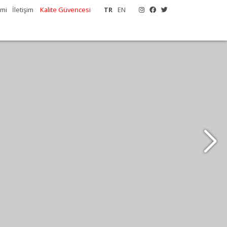
emi
İletişim
Kalite Güvencesi
TR
EN