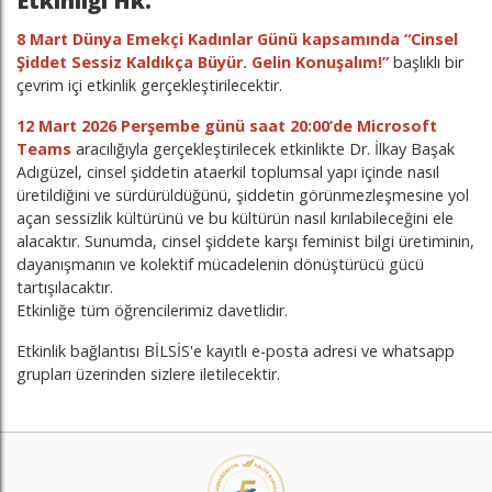
Etkinliği Hk.
8 Mart Dünya Emekçi Kadınlar Günü kapsamında “Cinsel
Şiddet Sessiz Kaldıkça Büyür. Gelin Konuşalım!”
başlıklı bir
çevrim içi etkinlik gerçekleştirilecektir.
12 Mart 2026 Perşembe günü saat 20:00’de Microsoft
Teams
aracılığıyla gerçekleştirilecek etkinlikte Dr. İlkay Başak
Adıgüzel, cinsel şiddetin ataerkil toplumsal yapı içinde nasıl
üretildiğini ve sürdürüldüğünü, şiddetin görünmezleşmesine yol
açan sessizlik kültürünü ve bu kültürün nasıl kırılabileceğini ele
alacaktır. Sunumda, cinsel şiddete karşı feminist bilgi üretiminin,
dayanışmanın ve kolektif mücadelenin dönüştürücü gücü
tartışılacaktır.
Etkinliğe tüm öğrencilerimiz davetlidir.
Etkinlik bağlantısı BİLSİS'e kayıtlı e-posta adresi ve whatsapp
grupları üzerinden sizlere iletilecektir.